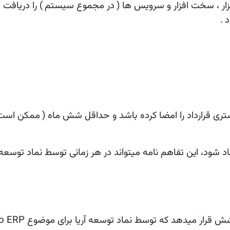
فزار ، سخت افزار و سرویس ها
(
در مجموع سیستم
)
را دریافت
د
.
تری قرارداد را امضا کرده باشد و حداقل شش ماه
(
ممکن است د
 کارشناسان
برای ما ایمیل ارسال کنید
info@namaadarya.com
+۹۸ ۲۱ ۴۳۹
اد شود، این تفاهم نامه میتواند در هر زمانی توسط نماد توسع
شش قرار میدهد که توسط نماد توسعه آریا برای موضوع
o ERP
خانه
•
در